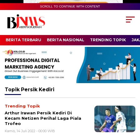
SCROLL TO CONTINUE WITH CONTENT
BERITA TERBARU
BERITA NASIONAL
TRENDING TOPIK
JAK
Topik
Persik Kediri
Trending Topik
Arthur Irawan Persik Kediri Di
Kecam Netizen Perihal Laga Piala
Trofeo
Kamis, 14 Juli 2022 - 00:00 WIB