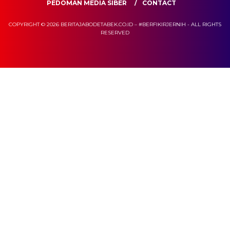
PEDOMAN MEDIA SIBER
CONTACT
COPYRIGHT © 2026 BERITAJABODETABEK.CO.ID – #BERFIKIRJERNIH - ALL RIGHTS
RESERVED