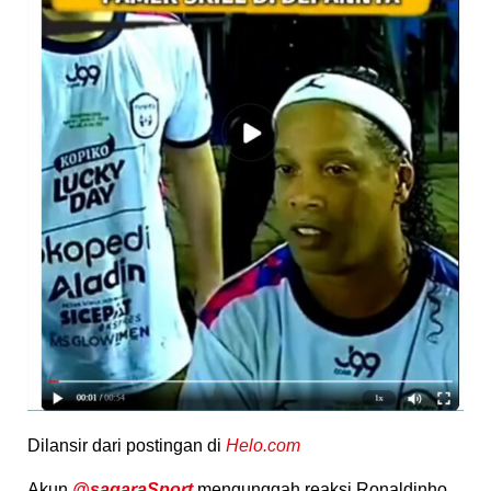
Dilansir dari postingan di
Helo.com
Akun
@sagaraSport
mengunggah reaksi Ronaldinho