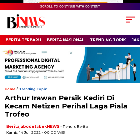
SCROLL TO CONTINUE WITH CONTENT
BERITA TERBARU
BERITA NASIONAL
TRENDING TOPIK
JAK
/
Home
Trending Topik
Arthur Irawan Persik Kediri Di
Kecam Netizen Perihal Laga Piala
Trofeo
BeritajabodetabekNEWS
- Penulis Berita
Kamis, 14 Juli 2022 - 00:00 WIB