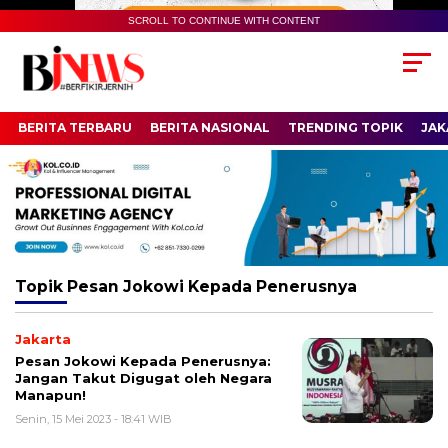
SCROLL TO CONTINUE WITH CONTENT
BERITA TERBARU
BERITA NASIONAL
TRENDING TOPIK
JAK
Topik
Pesan Jokowi Kepada Penerusnya
Jakarta
Pesan Jokowi Kepada Penerusnya:
Jangan Takut Digugat oleh Negara
Manapun!
Senin, 15 Mei 2023 - 18:41 WIB