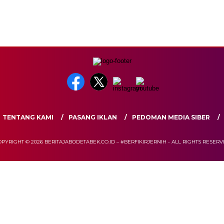
TENTANG KAMI
PASANG IKLAN
PEDOMAN MEDIA SIBER
PYRIGHT © 2026 BERITAJABODETABEK.CO.ID – #BERFIKIRJERNIH - ALL RIGHTS RESER