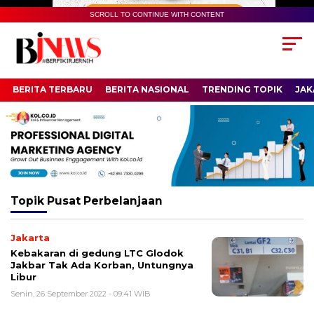
SCROLL TO CONTINUE WITH CONTENT
BERITA TERBARU
BERITA NASIONAL
TRENDING TOPIK
JAK
Topik
Pusat Perbelanjaan
Jakarta
Kebakaran di gedung LTC Glodok
Jakbar Tak Ada Korban, Untungnya
Libur
Senin, 26 September 2022 - 09:41 WIB