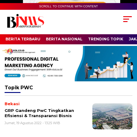
SCROLL TO CONTINUE WITH CONTENT
BERITA TERBARU
BERITA NASIONAL
TRENDING TOPIK
JAK
Topik
PWC
Bekasi
GRP Gandeng PwC Tingkatkan
Efisiensi & Transparansi Bisnis
Jumat, 19 Agustus 2022 - 13:25 WIB