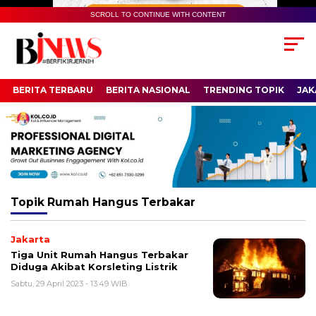
SCROLL TO CONTINUE WITH CONTENT
BERITA TERBARU
BERITA NASIONAL
TRENDING TOPIK
JAK
Topik
Rumah Hangus Terbakar
Jakarta
Tiga Unit Rumah Hangus Terbakar
Diduga Akibat Korsleting Listrik
Sabtu, 29 April 2023 - 13:49 WIB