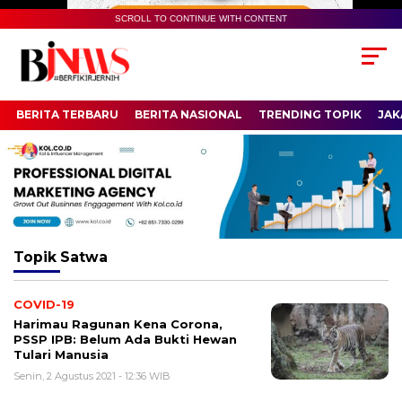
SCROLL TO CONTINUE WITH CONTENT
BERITA TERBARU
BERITA NASIONAL
TRENDING TOPIK
JAK
Topik
Satwa
COVID-19
Harimau Ragunan Kena Corona,
PSSP IPB: Belum Ada Bukti Hewan
Tulari Manusia
Senin, 2 Agustus 2021 - 12:36 WIB