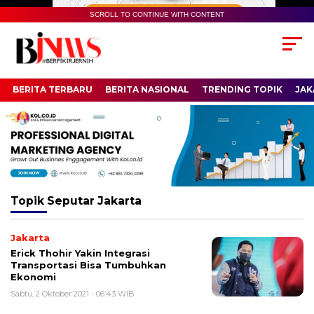
SCROLL TO CONTINUE WITH CONTENT
BERITA TERBARU
BERITA NASIONAL
TRENDING TOPIK
JAK
Topik
Seputar Jakarta
Jakarta
Erick Thohir Yakin Integrasi
Transportasi Bisa Tumbuhkan
Ekonomi
Sabtu, 2 Oktober 2021 - 06:43 WIB