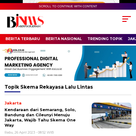
SCROLL TO CONTINUE WITH CONTENT
BERITA TERBARU
BERITA NASIONAL
TRENDING TOPIK
JAK
Topik
Skema Rekayasa Lalu Lintas
Jakarta
Kendaraan dari Semarang, Solo,
Bandung dan Cileunyi Menuju
Jakarta, Wajib Tahu Skema One
Way
Rabu, 26 April 2023 - 08:52 WIB