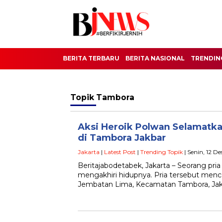
BERITA TERBARU
BERITA NASIONAL
TRENDIN
Topik
Tambora
Aksi Heroik Polwan Selamatka
di Tambora Jakbar
Jakarta
|
Latest Post
|
Trending Topik
| Senin, 12 D
Beritajabodetabek, Jakarta – Seorang pri
mengakhiri hidupnya. Pria tersebut mence
Jembatan Lima, Kecamatan Tambora, Jaka