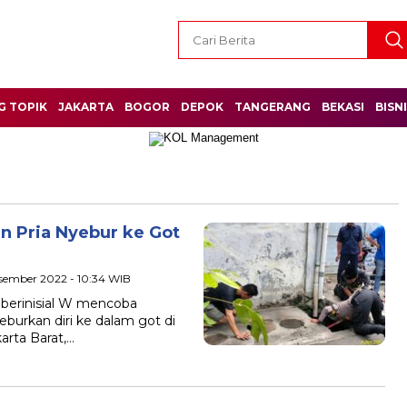
G TOPIK
JAKARTA
BOGOR
DEPOK
TANGERANG
BEKASI
BISN
n Pria Nyebur ke Got
esember 2022 - 10:34 WIB
a berinisial W mencoba
burkan diri ke dalam got di
rta Barat,…