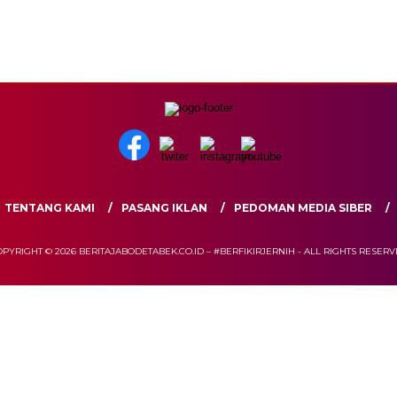
TENTANG KAMI
PASANG IKLAN
PEDOMAN MEDIA SIBER
PYRIGHT © 2026 BERITAJABODETABEK.CO.ID – #BERFIKIRJERNIH - ALL RIGHTS RESER