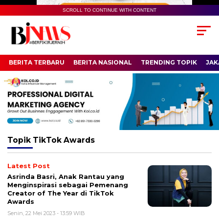
SCROLL TO CONTINUE WITH CONTENT
BERITA TERBARU
BERITA NASIONAL
TRENDING TOPIK
JAK
Topik
TikTok Awards
Latest Post
Asrinda Basri, Anak Rantau yang
Menginspirasi sebagai Pemenang
Creator of The Year di TikTok
Awards
Senin, 22 Mei 2023 - 13:59 WIB