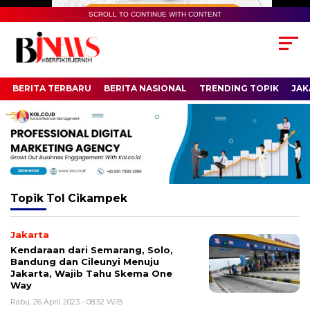
SCROLL TO CONTINUE WITH CONTENT
BERITA TERBARU
BERITA NASIONAL
TRENDING TOPIK
JAK
Topik
Tol Cikampek
Jakarta
Kendaraan dari Semarang, Solo,
Bandung dan Cileunyi Menuju
Jakarta, Wajib Tahu Skema One
Way
Rabu, 26 April 2023 - 08:52 WIB