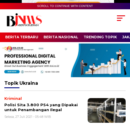
SCROLL TO CONTINUE WITH CONTENT
BERITA TERBARU
BERITA NASIONAL
TRENDING TOPIK
JAK
Topik
Ukraina
Kriminal
Polisi Sita 3.800 PS4 yang Dipakai
untuk Penambangan Ilegal
Selasa, 27 Juli 2021 - 05:48 WIB