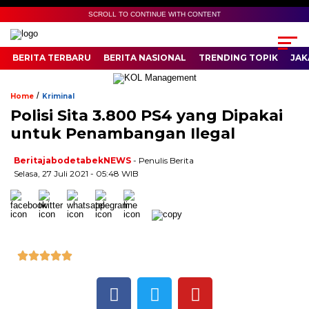
SCROLL TO CONTINUE WITH CONTENT
BERITA TERBARU
BERITA NASIONAL
TRENDING TOPIK
JAK
/
Home
Kriminal
Polisi Sita 3.800 PS4 yang Dipakai
untuk Penambangan Ilegal
BeritajabodetabekNEWS
- Penulis Berita
Selasa, 27 Juli 2021 - 05:48 WIB




