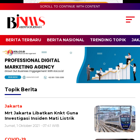
SCROLL TO CONTINUE WITH CONTENT
BERITA TERBARU
BERITA NASIONAL
TRENDING TOPIK
JAK
Topik
Berita
Jakarta
Mrt Jakarta Libatkan Knkt Guna
Investigasi Insiden Mati Listrik
Jumat, 1 Oktober 2021 - 07:41 WIB
COVID-19