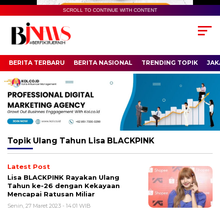
SCROLL TO CONTINUE WITH CONTENT
BERITA TERBARU
BERITA NASIONAL
TRENDING TOPIK
JAK
Topik
Ulang Tahun Lisa BLACKPINK
Latest Post
Lisa BLACKPINK Rayakan Ulang
Tahun ke-26 dengan Kekayaan
Mencapai Ratusan Miliar
Senin, 27 Maret 2023 - 14:01 WIB