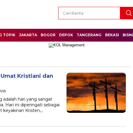
G TOPIK
JAKARTA
BOGOR
DEPOK
TANGERANG
BEKASI
BISN
Umat Kristiani dan
 WIB
g adalah hari yang sangat
a. Hari ini diperingati sebagai
t keyakinan Kristen,…