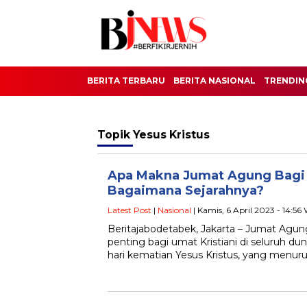
BERITA TERBARU
BERITA NASIONAL
TRENDIN
Topik
Yesus Kristus
Apa Makna Jumat Agung Bagi 
Bagaimana Sejarahnya?
Latest Post
|
Nasional
| Kamis, 6 April 2023 - 14:56
Beritajabodetabek, Jakarta – Jumat Agun
penting bagi umat Kristiani di seluruh duni
hari kematian Yesus Kristus, yang menuru