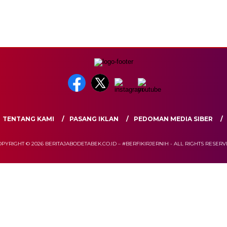
TENTANG KAMI
PASANG IKLAN
PEDOMAN MEDIA SIBER
PYRIGHT © 2026 BERITAJABODETABEK.CO.ID – #BERFIKIRJERNIH - ALL RIGHTS RESER