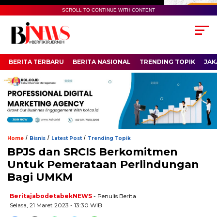
SCROLL TO CONTINUE WITH CONTENT
BERITA TERBARU
BERITA NASIONAL
TRENDING TOPIK
JAK
/
/
/
Home
Bisnis
Latest Post
Trending Topik
BPJS dan SRCIS Berkomitmen
Untuk Pemerataan Perlindungan
Bagi UMKM
BeritajabodetabekNEWS
- Penulis Berita
Selasa, 21 Maret 2023 - 13:30 WIB