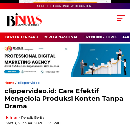
SCROLL TO CONTINUE WITH CONTENT
BERITA TERBARU
BERITA NASIONAL
TRENDING TOPIK
JAK
/
Home
clipper video
clippervideo.id: Cara Efektif
Mengelola Produksi Konten Tanpa
Drama
Ighfar
- Penulis Berita
Sabtu, 3 Januari 2026 - 11:31 WIB