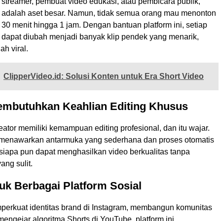
 streamer, pembuat video edukasi, atau pembicara publik,
 adalah aset besar. Namun, tidak semua orang mau menonton
 30 menit hingga 1 jam. Dengan bantuan platform ini, setiap
 dapat diubah menjadi banyak klip pendek yang menarik,
ah viral.
ClipperVideo.id: Solusi Konten untuk Era Short Video
Membutuhkan Keahlian Editing Khusus
ator memiliki kemampuan editing profesional, dan itu wajar.
d menawarkan antarmuka yang sederhana dan proses otomatis
iapa pun dapat menghasilkan video berkualitas tanpa
ang sulit.
tuk Berbagai Platform Sosial
perkuat identitas brand di Instagram, membangun komunitas
 mengejar algoritma Shorts di YouTube, platform ini