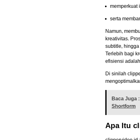
memperkuat id
serta memban
Namun, membuat
kreativitas. P
subtitle, hingg
Terlebih bagi k
efisiensi adala
Di sinilah clip
mengoptimalkan
Baca Juga :
Shortform
Apa Itu c
clippervideo.id