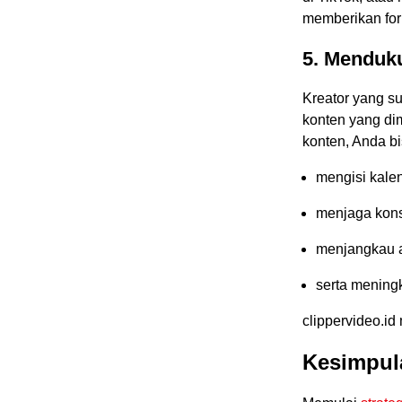
memberikan for
5. Menduk
Kreator yang s
konten yang di
konten, Anda bi
mengisi kale
menjaga konsi
menjangkau a
serta meningk
clippervideo.i
Kesimpul