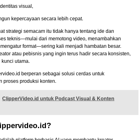
entitas visual,
gun kepercayaan secara lebih cepat.
 strategi semacam itu tidak hanya tentang ide dan
roses teknis—mulai dari memotong video, menambahkan
a mengatur format—sering kali menjadi hambatan besar.
reator atau pebisnis yang ingin terus hadir secara konsisten,
h kunci utama.
pervideo.id berperan sebagai solusi cerdas untuk
 proses produksi konten.
ClipperVideo.id untuk Podcast Visual & Konten
lippervideo.id?
 adalah platform berbasis AI yang membantu kreator