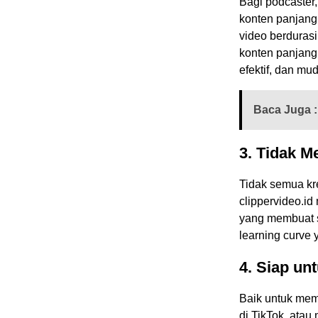
Bagi podcaster,
konten panjang
video berdurasi
konten panjang
efektif, dan mud
Baca Juga :
3. Tidak 
Tidak semua kre
clippervideo.i
yang membuat s
learning curve y
4. Siap un
Baik untuk mem
di TikTok, atau