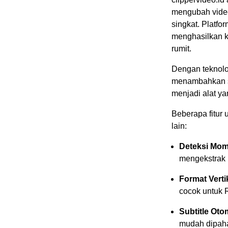
mengubah video
singkat. Platfo
menghasilkan ko
rumit.
Dengan teknolo
menambahkan sub
menjadi alat ya
Beberapa fitur 
lain:
Deteksi Mom
mengekstrak 
Format Verti
cocok untuk 
Subtitle Oto
mudah dipaha