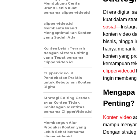
Mendukung Cerita
Brand Lebih Kuat
Di era digital s
bersama clippervideoid
kuat dalam stra
clippervideo.id
sosial
—Instagr
Membantu Brand
Mengoptimalkan Konten
konten video da
yang Sudah Ada
bisnis, hingga 
Konten Lebih Terarah
hanya menarik, 
dengan Sistem Editing
konten yang pr
yang Tepat bersama
clippervideo.id
kemampuan tekn
clippervideo.id
Clippervideo.id:
Pendekatan Praktis
ingin membangu
untuk Kebutuhan Konten
Digital
Mengapa S
Strategi Editing Cerdas
Penting?
agar Konten Tidak
Kehilangan Identitas
bersama ClipperVideo.id
Konten video
ad
Membangun Alur
mampu menyampa
Produksi Konten yang
Dengan strategi
Lebih Sehat bersama
clippervideoid