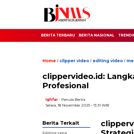
BERITA TERBARU
BERITA NASIONAL
TRENDI
Home
clipper video
editing video
med
/
/
/
clippervideo.id: Lang
Profesional
Ighfar
- Penulis Berita
Selasa, 18 November 2025 - 13:31 WIB
clipper
Berita Terkait
Strateg
Editing yang