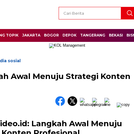
NG TOPIK
JAKARTA
BOGOR
DEPOK
TANGERANG
BEKASI
BIS
ia sosial
kah Awal Menuju Strategi Konten
video.id: Langkah Awal Menuju
i Konten Profesional