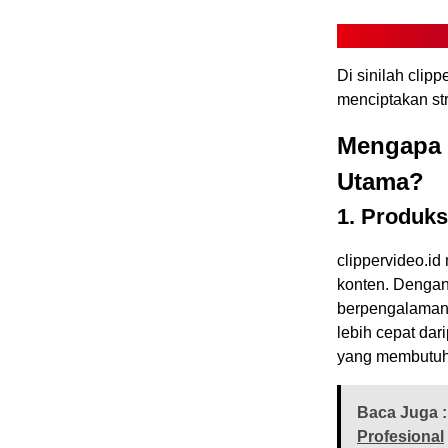
Di sinilah clip
menciptakan st
Mengapa 
Utama?
1. Produks
clippervideo.i
konten. Dengan
berpengalaman
lebih cepat dar
yang membutuhk
Baca Juga :
Profesional