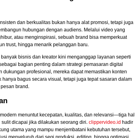
sisten dan berkualitas bukan hanya alat promosi, tetapi juga
embangun hubungan dengan audiens. Melalui video yang
ghibur, atau menginspirasi, sebuah brand bisa memperkuat
n trust, hingga menarik pelanggan baru.
 banyak bisnis dan kreator kini menganggap layanan seperti
 sebagai bagian penting dalam strategi pemasaran digital
 dukungan profesional, mereka dapat memastikan konten
dak hanya bagus secara visual, tetapi juga tepat sasaran dalam
pesan brand.
an
 modern menuntut kecepatan, kualitas, dan relevansi—tiga hal
 sulit dicapai jika dilakukan seorang diri.
clippervideo.id
hadir
kung utama yang mampu menjembatani kebutuhan tersebut,
si menyeluruh dari segi produksi, editing, hingga optimasi