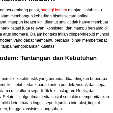
yang berkembang pesat,
strategi konten
menjadi salah satu
dalam membangun kehadiran bisnis secara online.
nd, maupun kreator kini dituntut untuk tidak hanya membuat
arik, tetapi juga relevan, konsisten, dan mampu bersaing di
 arus informasi. Dalam konteks inilah clippervideo.id muncul
 modern yang dapat membantu berbagai pihak mempercepat
n tanpa mengorbankan kualitas.
odern: Tantangan dan Kebutuhan
i
memiliki karakteristik yang berbeda dibandingkan beberapa
ens kini lebih tertarik pada konten pendek, visual, dan cepat
utama di platform seperti TikTok, Instagram Reels, dan
 Selain itu, algoritma media sosial semakin memprioritaskan
liki keterlibatan tinggi, seperti jumlah interaksi, tingkat
ideo, hingga konsistensi unggahan.