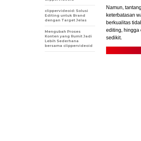
Namun, tantanga
clippervideoid: Solusi
keterbatasan w
Editing untuk Brand
dengan Target Jelas
berkualitas tid
editing, hingg
Mengubah Proses
Konten yang Rumit Jadi
sedikit.
Lebih Sederhana
bersama clippervideoid