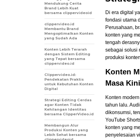
Mendukung Cerita
Brand Lebih Kuat
Di era digital 
bersama clippervideoid
fondasi utama 
clippervideo.id
Perusahaan, bra
Membantu Brand
Mengoptimalkan Konten
konten yang men
yang Sudah Ada
tengah derasnya
Konten Lebih Terarah
sebagai solusi
dengan Sistem Editing
produksi konte
yang Tepat bersama
clippervideo.id
Konten M
Clippervideo.id:
Pendekatan Praktis
Masa Kin
untuk Kebutuhan Konten
Digital
Konten modern 
Strategi Editing Cerdas
tahun lalu. Audi
agar Konten Tidak
Kehilangan Identitas
dikonsumsi, ter
bersama ClipperVideo.id
YouTube Shorts.
Membangun Alur
konten yang memi
Produksi Konten yang
penyelesaian v
Lebih Sehat bersama
clippervideoid