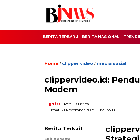
BERITA TERBARU
BERITA NASIONAL
TRENDI
Home
clipper video
media sosial
/
/
clippervideo.id: Pend
Modern
Ighfar
- Penulis Berita
Jumat, 21 November 2025 - 11:29 WIB
clipper
Berita Terkait
Strateg
Editing yang