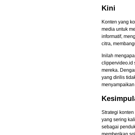
Kini
Konten yang kon
media untuk m
informatif, men
citra, membangu
Inilah mengapa
clippervideo.id
mereka. Dengan
yang dirilis ti
menyampaikan 
Kesimpul
Strategi konten
yang sering kali
sebagai pendu
memberikan solu