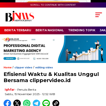
SCROLL TO CONTINUE WITH CONTENT
BERITA TERBARU
BERITA NASIONAL
TRENDING TOPIK
JAK
/
/
Home
clipper video
editing video
Efisiensi Waktu & Kualitas Unggul
Bersama clippervideo.id
Ighfar
- Penulis Berita
Sabtu, 15 November 2025 - 12:52 WIB