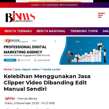
SCROLL TO CONTINUE WITH CONTENT
BERITA TERBARU
BERITA NASIONAL
TRENDING TOPIK
JAK
/
/
Home
jasa clipper video
media sosial
Kelebihan Menggunakan Jasa
Clipper Video Dibanding Edit
Manual Sendiri
Ighfar
- Penulis Berita
Rabu, 5 November 2025 - 14:12 WIB