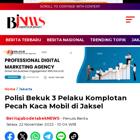
SCROLL TO CONTINUE WITH CONTENT
BERITA TERBARU
BERITA NASIONAL
TRENDING TOPIK
JAK
/
Home
Jakarta
Polisi Bekuk 3 Pelaku Komplotan
Pecah Kaca Mobil di Jaksel
BeritajabodetabekNEWS
- Penulis Berita
Selasa, 22 November 2022 - 10:04 WIB