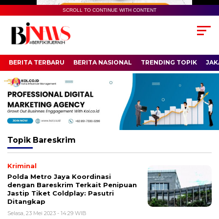
SCROLL TO CONTINUE WITH CONTENT
BERITA TERBARU
BERITA NASIONAL
TRENDING TOPIK
JAK
Topik
Bareskrim
Kriminal
Polda Metro Jaya Koordinasi
dengan Bareskrim Terkait Penipuan
Jastip Tiket Coldplay: Pasutri
Ditangkap
Selasa, 23 Mei 2023 - 14:29 WIB