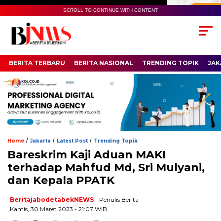
SCROLL TO CONTINUE WITH CONTENT
BERITA TERBARU
BERITA NASIONAL
TRENDING TOPIK
JAK
/
/
/
Home
Jakarta
Latest Post
Trending Topik
Bareskrim Kaji Aduan MAKI
terhadap Mahfud Md, Sri Mulyani,
dan Kepala PPATK
BeritajabodetabekNEWS
- Penulis Berita
Kamis, 30 Maret 2023 - 21:07 WIB