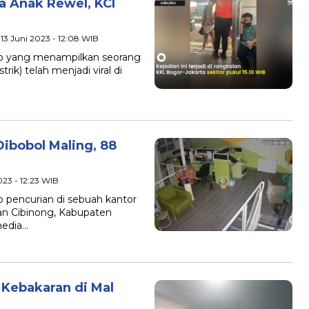
na Anak Rewel, KCI
, 13 Juni 2023 - 12:08 WIB
deo yang menampilkan seorang
trik) telah menjadi viral di
 Dibobol Maling, 88
2023 - 12:23 WIB
o pencurian di sebuah kantor
an Cibinong, Kabupaten
media…
b Kebakaran di Mal