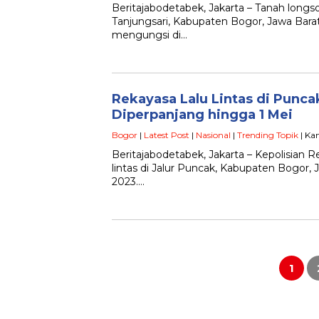
Beritajabodetabek, Jakarta – Tanah lon
Tanjungsari, Kabupaten Bogor, Jawa Bara
mengungsi di…
Rekayasa Lalu Lintas di Punc
Diperpanjang hingga 1 Mei
Bogor
|
Latest Post
|
Nasional
|
Trending Topik
| Kam
Beritajabodetabek, Jakarta – Kepolisian
lintas di Jalur Puncak, Kabupaten Bogor, 
2023….
Paginasi
pos
1