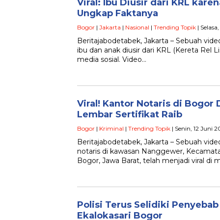
Viral: Ibu Diusir dari KRL kare
Ungkap Faktanya
Bogor
|
Jakarta
|
Nasional
|
Trending Topik
| Selasa
Beritajabodetabek, Jakarta – Sebuah vi
ibu dan anak diusir dari KRL (Kereta Rel Lis
media sosial. Video…
Viral! Kantor Notaris di Bogor
Lembar Sertifikat Raib
Bogor
|
Kriminal
|
Trending Topik
| Senin, 12 Juni 
Beritajabodetabek, Jakarta – Sebuah vide
notaris di kawasan Nanggewer, Kecamat
Bogor, Jawa Barat, telah menjadi viral di 
Polisi Terus Selidiki Penyeba
Ekalokasari Bogor