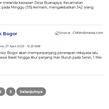
gsor melanda kawasan Desa Buanajaya, Kecamatan
t pada Minggu (7/5) kemarin, mengakibatkan 342 orang
ak Bogor
is, 27 April 2023 - 12:25 WIB
 Resor Bogor akan memperpanjang penerapan rekayasa lalu
Jawa Barat hingga libur panjang Hari Buruh pada Senin, 1 Mei
2
3
Selanjutnya