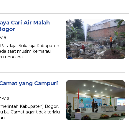
ya Cari Air Malah
Bogor
 WIB
Pasirlaja, Sukaraja Kabupaten
pada saat musim kemarau
a mencapai…
 Camat yang Campuri
47 WIB
emerintah Kabupaten) Bogor,
au bu Camat agar tidak terlalu
pun…