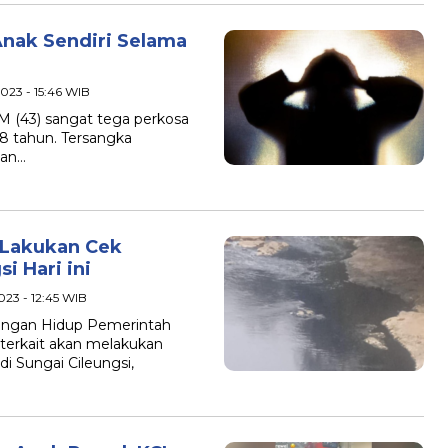
Anak Sendiri Selama
2023 - 15:46 WIB
l M (43) sangat tega perkosa
18 tahun. Tersangka
gan…
 Lakukan Cek
i Hari ini
023 - 12:45 WIB
kungan Hidup Pemerintah
terkait akan melakukan
i Sungai Cileungsi,