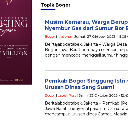
Topik
Bogor
Musim Kemarau, Warga Berupa
Nyembur Gas dari Sumur Bor 
Bogor
|
Nasional
| Jumat, 27 Oktober 2023 - 11:05
Beirtajabodetabek, Jakarta – Warga Desa 
Bogor Jawa Barat berupaya mencari air 
dengan mencoba menggali sumur hingg
Pemkab Bogor Singgung Istri
Urusan Dinas Sang Suami
Bogor
|
Latest Post
| Senin, 23 Oktober 2023 - 12:
Beritajabodetabek, Jakarta – Pemkab (P
Jawa Barat, menyentil para istri Camat at
mencampuri urusan dinas Camat. Meski