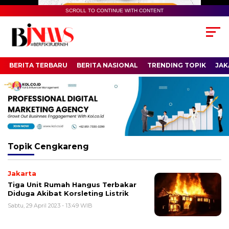
SCROLL TO CONTINUE WITH CONTENT
BERITA TERBARU
BERITA NASIONAL
TRENDING TOPIK
JAK
Topik
Cengkareng
Jakarta
Tiga Unit Rumah Hangus Terbakar
Diduga Akibat Korsleting Listrik
Sabtu, 29 April 2023 - 13:49 WIB