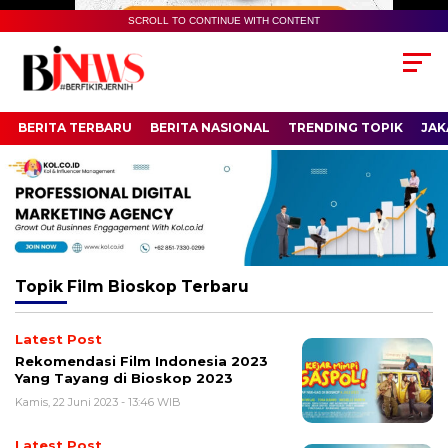
SCROLL TO CONTINUE WITH CONTENT
BERITA TERBARU
BERITA NASIONAL
TRENDING TOPIK
JAK
Topik
Film Bioskop Terbaru
Latest Post
Rekomendasi Film Indonesia 2023
Yang Tayang di Bioskop 2023
Kamis, 22 Juni 2023 - 13:46 WIB
Latest Post