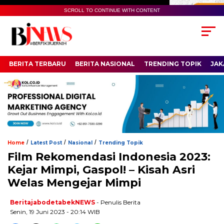
SCROLL TO CONTINUE WITH CONTENT
BERITA TERBARU
BERITA NASIONAL
TRENDING TOPIK
JAK
/
/
/
Home
Latest Post
Nasional
Trending Topik
Film Rekomendasi Indonesia 2023:
Kejar Mimpi, Gaspol! – Kisah Asri
Welas Mengejar Mimpi
BeritajabodetabekNEWS
- Penulis Berita
Senin, 19 Juni 2023 - 20:14 WIB