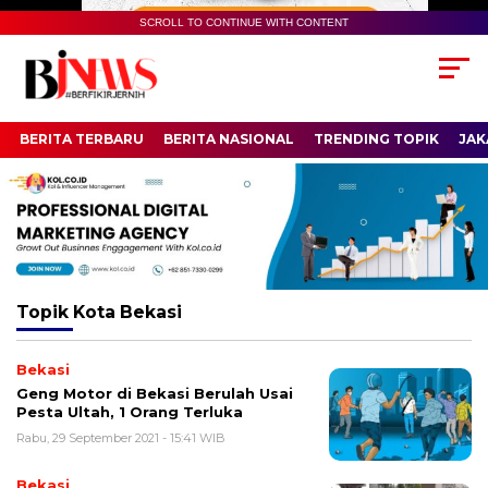
SCROLL TO CONTINUE WITH CONTENT
BERITA TERBARU
BERITA NASIONAL
TRENDING TOPIK
JAK
Topik
Kota Bekasi
Bekasi
Geng Motor di Bekasi Berulah Usai
Pesta Ultah, 1 Orang Terluka
Rabu, 29 September 2021 - 15:41 WIB
Bekasi