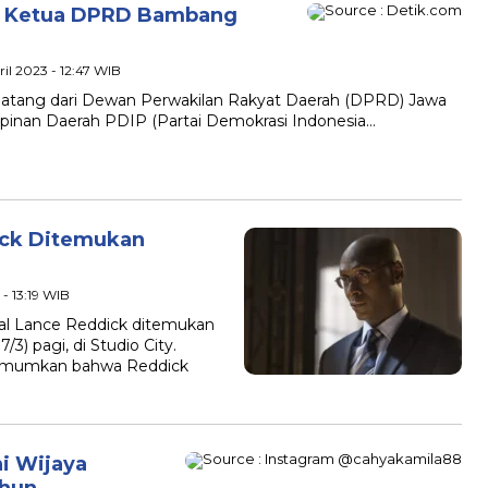
h: Ketua DPRD Bambang
ril 2023 - 12:47 WIB
 datang dari Dewan Perwakilan Rakyat Daerah (DPRD) Jawa
pinan Daerah PDIP (Partai Demokrasi Indonesia…
ick Ditemukan
 - 13:19 WIB
enal Lance Reddick ditemukan
) pagi, di Studio City.
gumumkan bahwa Reddick
i Wijaya