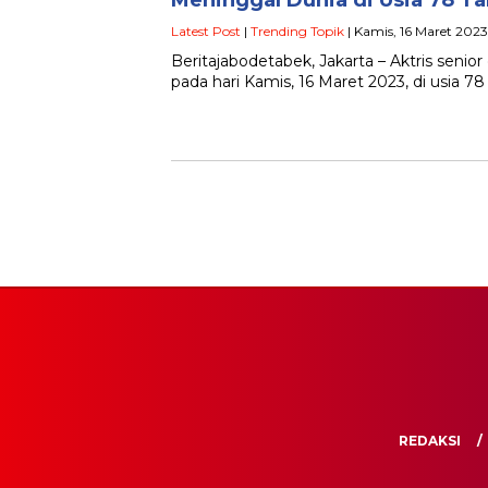
Meninggal Dunia di Usia 78 T
Latest Post
|
Trending Topik
| Kamis, 16 Maret 2023
Beritajabodetabek, Jakarta – Aktris senio
pada hari Kamis, 16 Maret 2023, di usia 78
REDAKSI