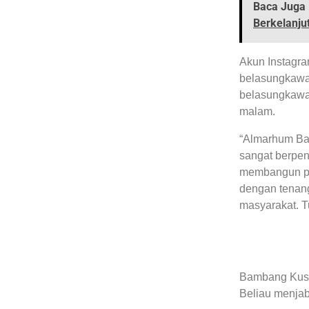
Baca Juga 
Berkelanju
Akun Instagr
belasungkawa
belasungkawa.
malam.
“Almarhum Bam
sangat berpen
membangun par
dengan tenan
masyarakat. T
Bambang Kusri
Beliau menja