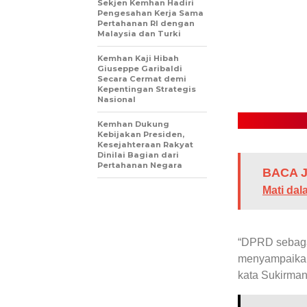
Sekjen Kemhan Hadiri
Pengesahan Kerja Sama
Pertahanan RI dengan
Malaysia dan Turki
Kemhan Kaji Hibah
Giuseppe Garibaldi
Secara Cermat demi
Kepentingan Strategis
Nasional
Kemhan Dukung
Kebijakan Presiden,
Kesejahteraan Rakyat
Dinilai Bagian dari
Pertahanan Negara
BACA J
Mati da
“DPRD sebagai
menyampaikan
kata Sukirman