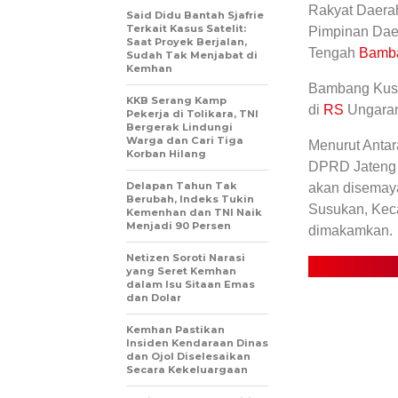
Rakyat Daera
Said Didu Bantah Sjafrie
Terkait Kasus Satelit:
Pimpinan Dae
Saat Proyek Berjalan,
Tengah
Bamba
Sudah Tak Menjabat di
Kemhan
Bambang Kusri
KKB Serang Kamp
di
RS
Ungaran
Pekerja di Tolikara, TNI
Bergerak Lindungi
Warga dan Cari Tiga
Menurut Antara
Korban Hilang
DPRD Jateng 
Delapan Tahun Tak
akan disemaya
Berubah, Indeks Tukin
Susukan, Kec
Kemenhan dan TNI Naik
Menjadi 90 Persen
dimakamkan.
Netizen Soroti Narasi
yang Seret Kemhan
dalam Isu Sitaan Emas
dan Dolar
Kemhan Pastikan
Insiden Kendaraan Dinas
dan Ojol Diselesaikan
Secara Kekeluargaan