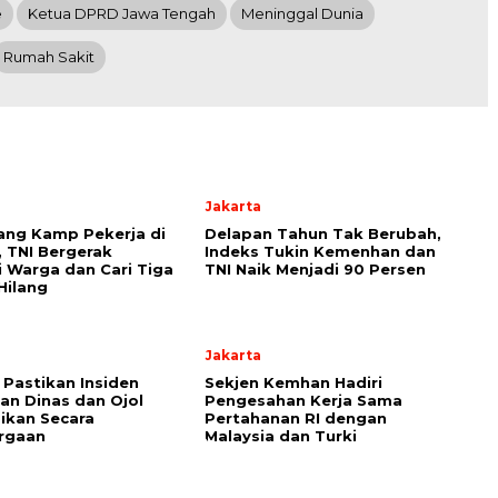
e
Ketua DPRD Jawa Tengah
Meninggal Dunia
Rumah Sakit
Jakarta
ang Kamp Pekerja di
Delapan Tahun Tak Berubah,
, TNI Bergerak
Indeks Tukin Kemenhan dan
i Warga dan Cari Tiga
TNI Naik Menjadi 90 Persen
Hilang
Jakarta
Pastikan Insiden
Sekjen Kemhan Hadiri
an Dinas dan Ojol
Pengesahan Kerja Sama
aikan Secara
Pertahanan RI dengan
rgaan
Malaysia dan Turki