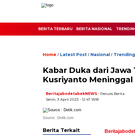
BERITA TERBARU
BERITA NASIONAL
TRENDIN
Home
Latest Post
Nasional
Trending
/
/
/
Kabar Duka dari Jaw
Kusriyanto Meninggal
BeritajabodetabekNEWS
- Penulis Berita
Senin, 3 April 2023 - 12:47 WIB
Source : Detik.com
Berita Terkait
Beritajabode