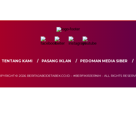
TENTANG KAMI
PASANG IKLAN
PEDOMAN MEDIA SIBER
PYRIGHT © 2026 BERITAJABODETABEK.CO.ID – #BERFIKIRJERNIH - ALL RIGHTS RESER