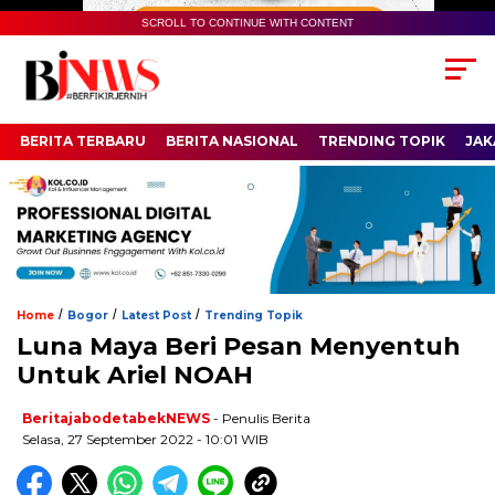
SCROLL TO CONTINUE WITH CONTENT
BERITA TERBARU
BERITA NASIONAL
TRENDING TOPIK
JAK
/
/
/
Home
Bogor
Latest Post
Trending Topik
Luna Maya Beri Pesan Menyentuh
Untuk Ariel NOAH
BeritajabodetabekNEWS
- Penulis Berita
Selasa, 27 September 2022 - 10:01 WIB