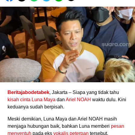
Beritajabodetabek
, Jakarta – Siapa yang tidak tahu
kisah cinta
Luna Maya
dan
Ariel NOAH
waktu dulu. Kini
keduanya sudah berpisah.
Meski demikian, Luna Maya dan Ariel NOAH masih
menjaga hubungan baik, bahkan Luna memberi
pesan
menyentuh
pada eks
vokalis peterpan
tersebut.