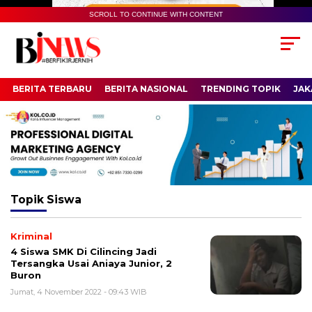
SCROLL TO CONTINUE WITH CONTENT
BERITA TERBARU
BERITA NASIONAL
TRENDING TOPIK
JAK
Topik
Siswa
Kriminal
4 Siswa SMK Di Cilincing Jadi
Tersangka Usai Aniaya Junior, 2
Buron
Jumat, 4 November 2022 - 09:43 WIB