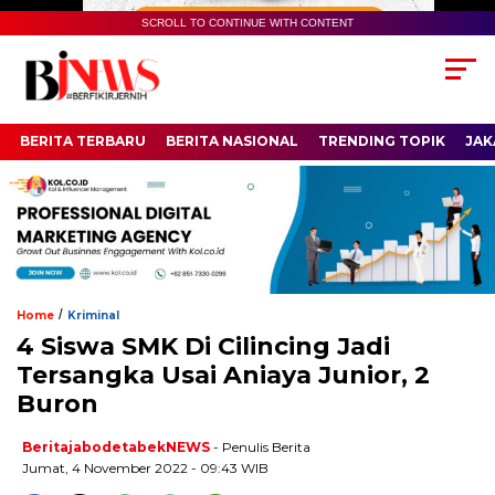
SCROLL TO CONTINUE WITH CONTENT
BERITA TERBARU
BERITA NASIONAL
TRENDING TOPIK
JAK
/
Home
Kriminal
4 Siswa SMK Di Cilincing Jadi
Tersangka Usai Aniaya Junior, 2
Buron
BeritajabodetabekNEWS
- Penulis Berita
Jumat, 4 November 2022 - 09:43 WIB