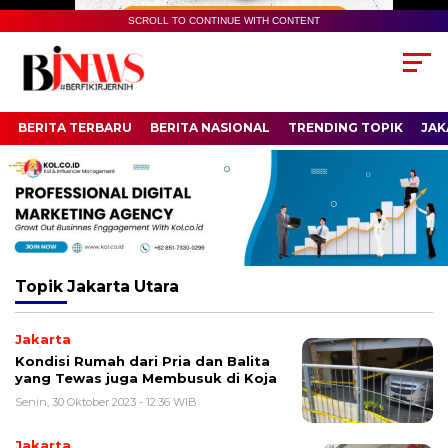
SCROLL TO CONTINUE WITH CONTENT
BERITA TERBARU
BERITA NASIONAL
TRENDING TOPIK
JAK
Topik
Jakarta Utara
Jakarta
Kondisi Rumah dari Pria dan Balita
yang Tewas juga Membusuk di Koja
Senin, 30 Oktober 2023 - 12:36 WIB
Jakarta