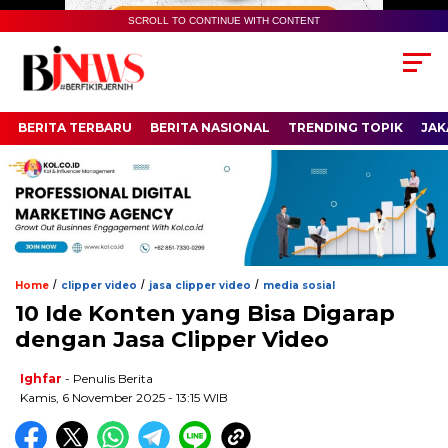
SCROLL TO CONTINUE WITH CONTENT
BERITA TERBARU
BERITA NASIONAL
TRENDING TOPIK
JAK
/
/
/
Home
clipper video
jasa clipper video
media sosial
10 Ide Konten yang Bisa Digarap
dengan Jasa Clipper Video
Ighfar
- Penulis Berita
Kamis, 6 November 2025 - 13:15 WIB