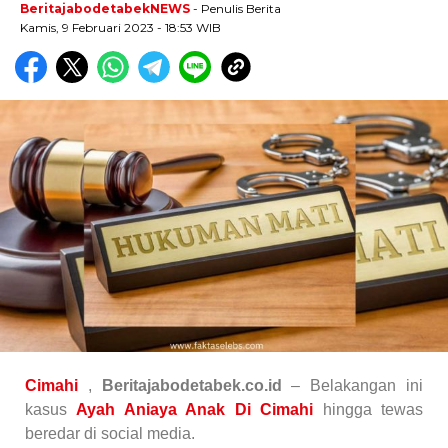
BeritajabodetabekNEWS
- Penulis Berita
Kamis, 9 Februari 2023 - 18:53 WIB
Cimahi
,
Beritajabodetabek.co.id
– Belakangan ini
kasus
Ayah Aniaya Anak Di Cimahi
hingga tewas
beredar di social media.