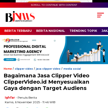
SCROLL TO CONTINUE WITH CONTENT
BERITA TERBARU
BERITA NASIONAL
TRENDING TOPIK
JAK
/
/
/
Home
clipper video
jasa clipper video
media sosial
Bagaimana Jasa Clipper Video
ClipperVideo.id Menyesuaikan
Gaya dengan Target Audiens
Ighfar
- Penulis Berita
Kamis, 6 November 2025 - 11:46 WIB