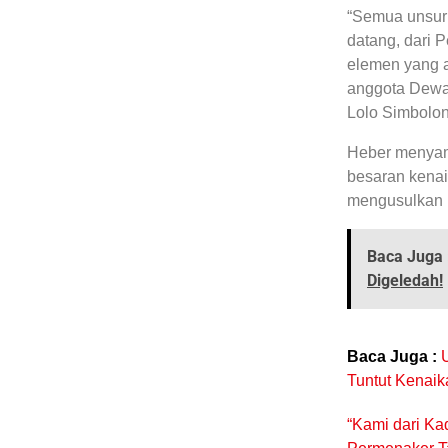
“Semua unsur 
datang, dari P
elemen yang 
anggota Dew
Lolo Simbolon
Heber menyamp
besaran kena
mengusulkan k
Baca Juga 
Digeledah!
Baca Juga :
U
Tuntut Kenai
“Kami dari Ka