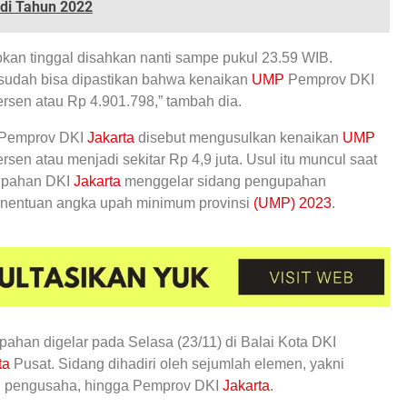
di Tahun 2022
pkan tinggal disahkan nanti sampe pukul 23.59 WIB.
i sudah bisa dipastikan bahwa kenaikan
UMP
Pemprov DKI
ersen atau Rp 4.901.798,” tambah dia.
 Pemprov DKI
Jakarta
disebut mengusulkan kenaikan
UMP
rsen atau menjadi sekitar Rp 4,9 juta. Usul itu muncul saat
pahan DKI
Jakarta
menggelar sidang pengupahan
entuan angka upah minimum provinsi
(UMP) 2023
.
ahan digelar pada Selasa (23/11) di Balai Kota DKI
ta
Pusat. Sidang dihadiri oleh sejumlah elemen, yakni
, pengusaha, hingga Pemprov DKI
Jakarta
.