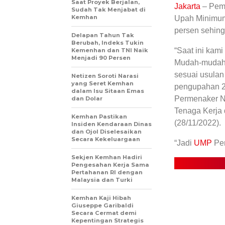
Saat Proyek Berjalan,
Jakarta
– Pem
Sudah Tak Menjabat di
Kemhan
Upah Minimum
persen sehing
Delapan Tahun Tak
Berubah, Indeks Tukin
“Saat ini kam
Kemenhan dan TNI Naik
Menjadi 90 Persen
Mudah-mudaha
sesuai usulan
Netizen Soroti Narasi
yang Seret Kemhan
pengupahan 2
dalam Isu Sitaan Emas
Permenaker N
dan Dolar
Tenaga Kerja 
Kemhan Pastikan
(28/11/2022).
Insiden Kendaraan Dinas
dan Ojol Diselesaikan
Secara Kekeluargaan
“Jadi
UMP
Pem
Sekjen Kemhan Hadiri
Pengesahan Kerja Sama
Pertahanan RI dengan
Malaysia dan Turki
Kemhan Kaji Hibah
Giuseppe Garibaldi
Secara Cermat demi
Kepentingan Strategis