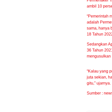
Permenaker Ta
ambil 10 perse
“Pemerintah m
adalah Perme
sama, hanya 
18 Tahun 2022
Sedangkan Ap
36 Tahun 2021 
mengusulkan 
“Kalau yang p
juta sekian, h
gitu,” ujarnya.
Sumber :
news