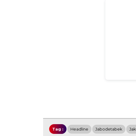
Tag :
Headline
Jabodetabek
Jak