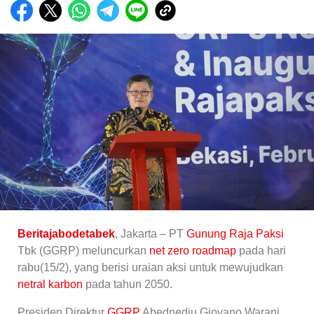
Beritajabodetabek
, Jakarta – PT
Gunung Raja Paksi
Tbk (GGRP) meluncurkan
net zero roadmap
pada hari
rabu(15/2), yang berisi uraian aksi untuk mewujudkan
netral karbon
pada tahun 2050.
Presiden Direktur
GGRP
Abednedju Giovano Warani