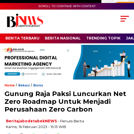
SCROLL TO CONTINUE WITH CONTENT
BERITA TERBARU
BERITA NASIONAL
TRENDING TOPIK
JAK
/
/
Home
Bekasi
Bisnis
Gunung Raja Paksi Luncurkan Net
Zero Roadmap Untuk Menjadi
Perusahaan Zero Carbon
BeritajabodetabekNEWS
- Penulis Berita
Kamis, 16 Februari 2023 - 15:13 WIB