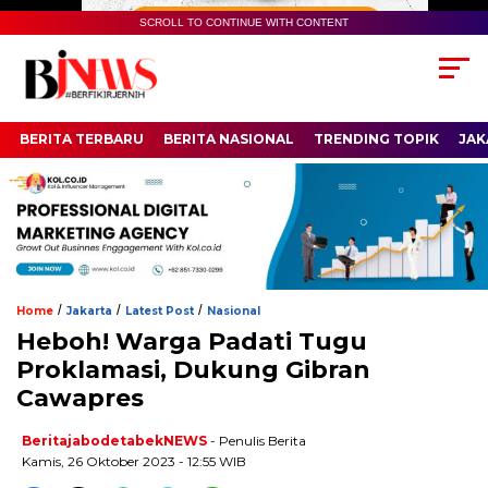
SCROLL TO CONTINUE WITH CONTENT
BERITA TERBARU
BERITA NASIONAL
TRENDING TOPIK
JAK
/
/
/
Home
Jakarta
Latest Post
Nasional
Heboh! Warga Padati Tugu
Proklamasi, Dukung Gibran
Cawapres
BeritajabodetabekNEWS
- Penulis Berita
Kamis, 26 Oktober 2023 - 12:55 WIB