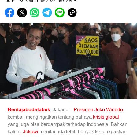
Jumat, 30 September 2022 - 16:02 WIB
Beritajabodetabek
, Jakarta –
Presiden Joko Widodo
kembali mengingatkan tentang bahaya
krisis global
yang juga bisa berdampak terhadap Indonesia. Bahkan
kali ini
Jokowi
menilai ada lebih banyak ketidakpastian