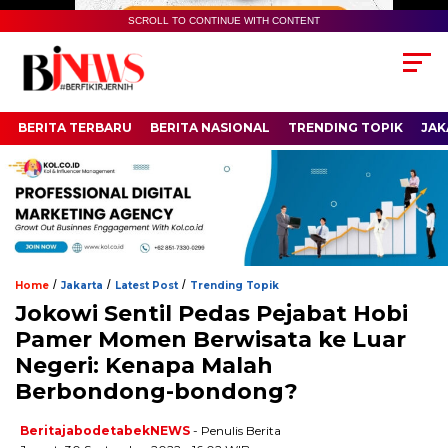
SCROLL TO CONTINUE WITH CONTENT
BERITA TERBARU
BERITA NASIONAL
TRENDING TOPIK
JAK
/
/
/
Home
Jakarta
Latest Post
Trending Topik
Jokowi Sentil Pedas Pejabat Hobi
Pamer Momen Berwisata ke Luar
Negeri: Kenapa Malah
Berbondong-bondong?
BeritajabodetabekNEWS
- Penulis Berita