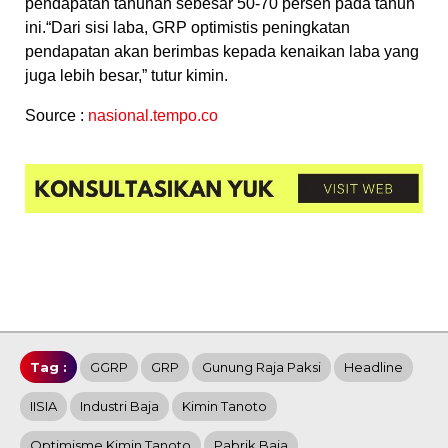
pendapatan tahunan sebesar 50-70 persen pada tahun
ini.“Dari sisi laba, GRP optimistis peningkatan
pendapatan akan berimbas kepada kenaikan laba yang
juga lebih besar,” tutur kimin.
Source :
nasional.tempo.co
Tag :
GGRP
GRP
Gunung Raja Paksi
Headline
IISIA
Industri Baja
Kimin Tanoto
Optimisme Kimin Tanoto
Pabrik Baja