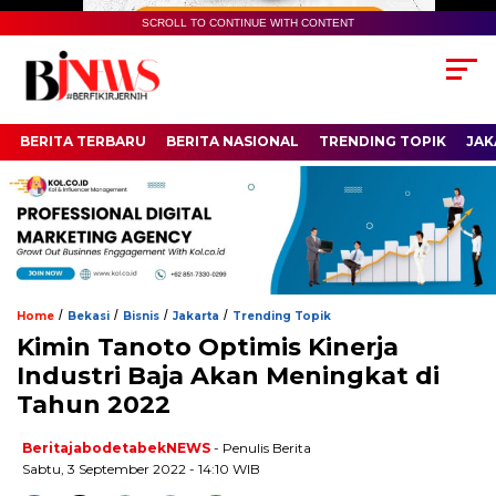
SCROLL TO CONTINUE WITH CONTENT
BERITA TERBARU
BERITA NASIONAL
TRENDING TOPIK
JAK
/
/
/
/
Home
Bekasi
Bisnis
Jakarta
Trending Topik
Kimin Tanoto Optimis Kinerja
Industri Baja Akan Meningkat di
Tahun 2022
BeritajabodetabekNEWS
- Penulis Berita
Sabtu, 3 September 2022 - 14:10 WIB