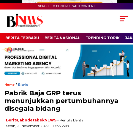
SCROLL TO CONTINUE WITH CONTENT
BERITA TERBARU
BERITA NASIONAL
TRENDING TOPIK
JAK
/
Home
Bisnis
Pabrik Baja GRP terus
menunjukkan pertumbuhannya
disegala bidang
BeritajabodetabekNEWS
- Penulis Berita
Senin, 21 November 2022 - 19:35 WIB