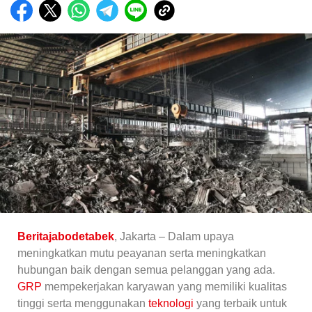
Beritajabodetabek
, Jakarta – Dalam upaya
meningkatkan mutu peayanan serta meningkatkan
hubungan baik dengan semua pelanggan yang ada.
GRP
mempekerjakan karyawan yang memiliki kualitas
tinggi serta menggunakan
teknologi
yang terbaik untuk