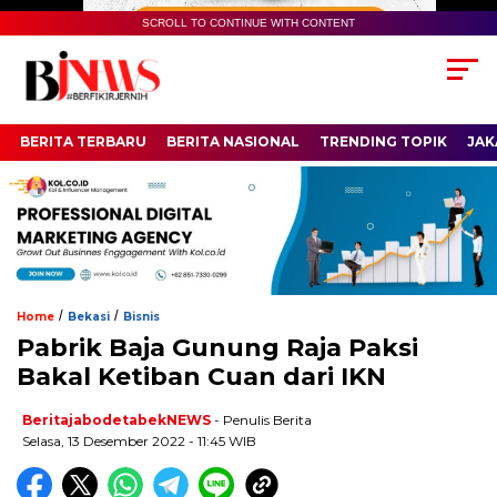
SCROLL TO CONTINUE WITH CONTENT
BERITA TERBARU
BERITA NASIONAL
TRENDING TOPIK
JAK
/
/
Home
Bekasi
Bisnis
Pabrik Baja Gunung Raja Paksi
Bakal Ketiban Cuan dari IKN
BeritajabodetabekNEWS
- Penulis Berita
Selasa, 13 Desember 2022 - 11:45 WIB