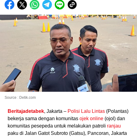
Source : Detik.com
Beritajadetabek
, Jakarta –
Polisi Lalu Lintas
(Polantas)
bekerja sama dengan komunitas
ojek online
(ojol) dan
komunitas pesepeda untuk melakukan patroli
ranjau
paku di Jalan Gatot Subroto (Gatsu), Pancoran, Jakarta