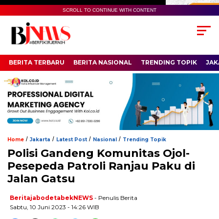
SCROLL TO CONTINUE WITH CONTENT
BERITA TERBARU
BERITA NASIONAL
TRENDING TOPIK
JAK
/
/
/
/
Home
Jakarta
Latest Post
Nasional
Trending Topik
Polisi Gandeng Komunitas Ojol-
Pesepeda Patroli Ranjau Paku di
Jalan Gatsu
BeritajabodetabekNEWS
- Penulis Berita
Sabtu, 10 Juni 2023 - 14:26 WIB