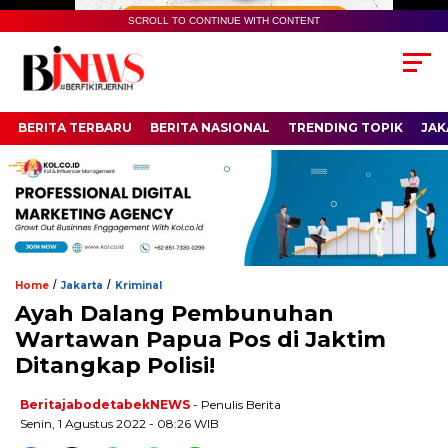
SCROLL TO CONTINUE WITH CONTENT
BERITA TERBARU
BERITA NASIONAL
TRENDING TOPIK
JAK
/
/
Home
Jakarta
Kriminal
Ayah Dalang Pembunuhan
Wartawan Papua Pos di Jaktim
Ditangkap Polisi!
BeritajabodetabekNEWS
- Penulis Berita
Senin, 1 Agustus 2022 - 08:26 WIB